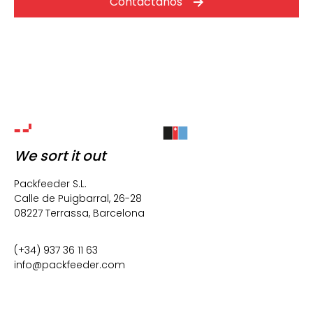
Contáctanos
We sort it out
Packfeeder S.L.
Calle de Puigbarral, 26-28

08227 Terrassa, Barcelona
(+34) 937 36 11 63
info@packfeeder.com