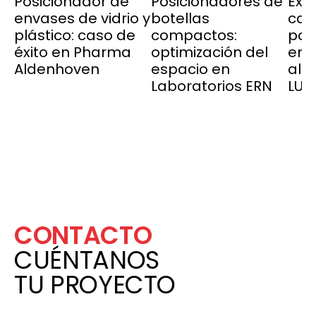
Posicionador de
Posicionadores de
Exc
envases de vidrio y
botellas
cal
plástico: caso de
compactos:
pos
éxito en Pharma
optimización del
env
Aldenhoven
espacio en
ali
Laboratorios ERN
LUV
CONTACTO
CUÉNTANOS
TU PROYECTO