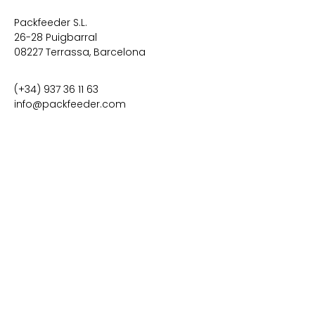
Packfeeder S.L.
26-28 Puigbarral

08227 Terrassa, Barcelona
(+34) 937 36 11 63
info@packfeeder.com
PACKFEEDER
Accueil
Services
À propos
Actualités
Études de cas
Carrière
Contact
SECTEURS
Pharmaceutique
Beauté et cosmétiques
Soins personnels
Alimentaire