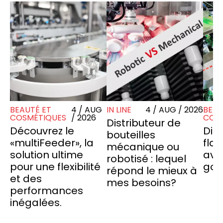
BEAUTÉ ET
4 / AUG
IN LINE
4 / AUG / 2026
BEAU
COSMÉTIQUES
/ 2026
COS
Distributeur de
Découvrez le
Dist
bouteilles
«multiFeeder», la
fla
mécanique ou
solution ultime
ave
robotisé : lequel
pour une flexibilité
god
répond le mieux à
et des
mes besoins?
performances
inégalées.